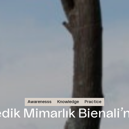
Awarenesss
Knowledge
Practice
ik Mimarlık Bienali’