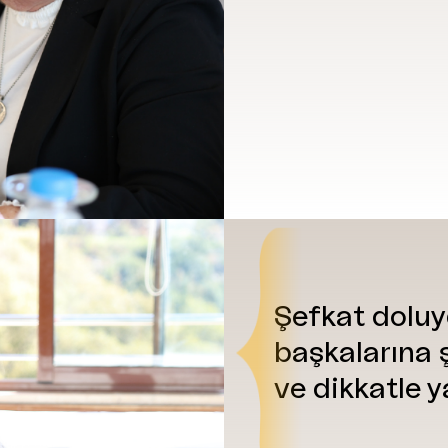
Şefkat
dolu
başkalarına
ve
dikkatle
y