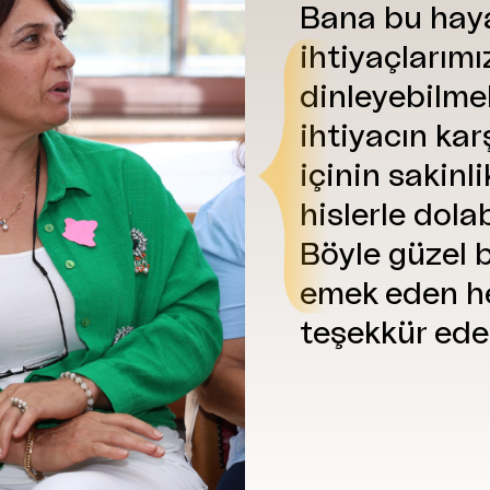
Bana bu haya
ihtiyaçlarımız
dinleyebilme
ihtiyacın kar
içinin sakinli
hislerle dola
Böyle güzel b
emek eden h
teşekkür ede