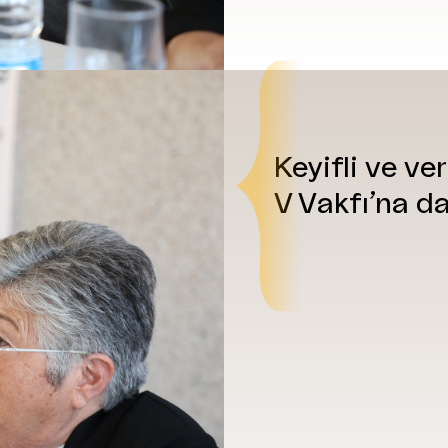
Keyifli
ve
ver
V V
akfı’na
d