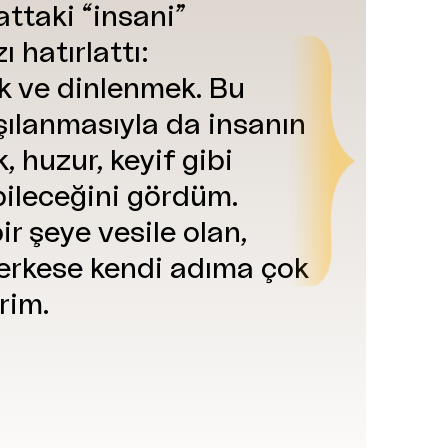
ttaki “insani”
ı hatırlattı:
k ve dinlenmek. Bu
şılanmasıyla da insanın
k, huzur, keyif gibi
bileceğini gördüm.
ir şeye vesile olan,
erkese kendi adıma çok
rim.