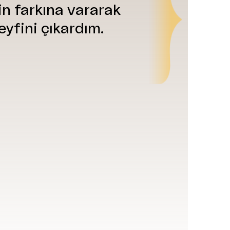
in farkına vararak
eyfini çıkardım.