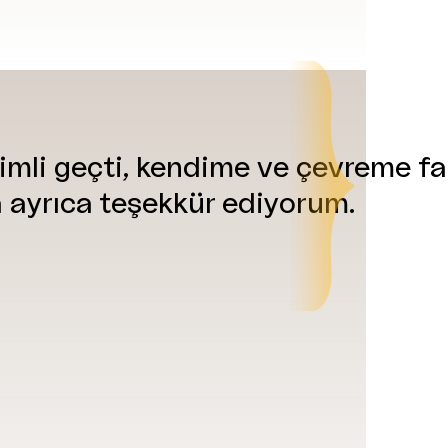
imli
geçti
,
kendime
ve
çevreme
fa
a
ayrıca
teşekkür
ediyorum
.