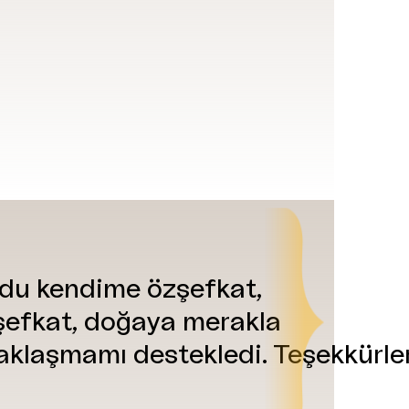
ydu
kendime
özşefkat,
şefkat,
doğaya
merakla
aklaşmamı
destekledi
.
Teşekkürle